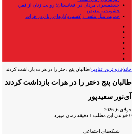
چندهمسری مردان در افغانستان؛ روایت زنان از فقر،
خشونت و تبعیض
حمایت ملل متحد از کسب‌وکارهای زنان در هرات
فیس
X
بوک
لینکدین
یوتیوب
اینستاگرام
تلگرام
واتس
آپ
خانه
/
تازه ترین عناوین
/
طالبان پنج دختر را در هرات بازداشت کردند
طالبان پنج دختر را در هرات بازداشت کردند
آی‌نور سعیدپور
جولای 6, 2026
0
خواندن این مطلب 1 دقیقه زمان میبرد
شبکه‌های اجتماعی