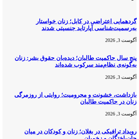
زابل؛
طالبان
شش
‌اند
زن
در
گردهمایی اعتراضی در کابل؛ زنان خواستار
میان
به‌رسمیت‌شناسی آپارتاید جنسیتی شدند
۲۸
زخمی
آگوست 3, 2026
پنج سال حاکمیت طالبان؛ دیده‌بان حقوق بشر: زنان
به‌گونه‌ی نظام‌مند سرکوب شده‌اند
آگوست 3, 2026
بازداشت، خشونت و محرومیت؛ روایتی از روزمرگی
زنان در حاکمیت طالبان
آگوست 3, 2026
رویداد ترافیکی در بغلان؛ زنان و کودکان در میان
جان‌باختگان و زخمیان