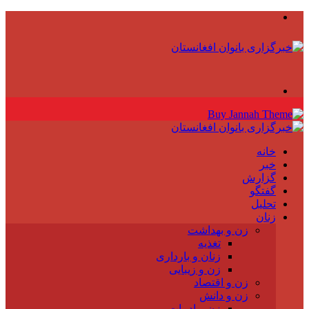
منو
جستجو
برای
خانه
خبر
گزارش
گفتگو
تحلیل
زنان
زن و بهداشت
تغذیه
زنان و بارداری
زن و زیبایی
زن و اقتصاد
زن و دانش
زن و ادبیات