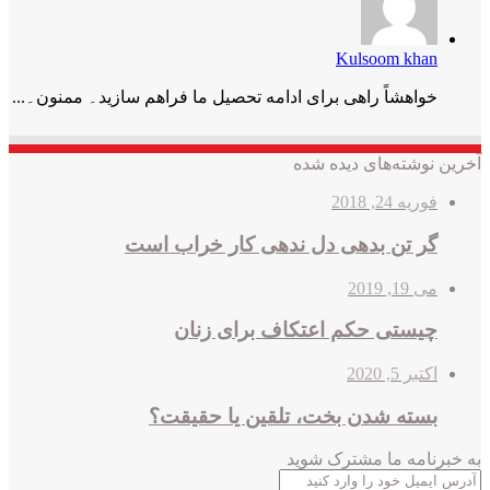
Kulsoom khan
خواھشاً راھی برای ادامه تحصیل ما فراھم سازید۔ ممنون۔...
آخرین نوشته‌های دیده شده
فوریه 24, 2018
گر تن بدهی دل ندهی کار خراب است
می 19, 2019
چیستی حکم اعتکاف برای زنان
اکتبر 5, 2020
بسته شدن بخت، تلقین یا حقیقت؟
به خبرنامه‌‌ ما مشترک شوید
آدرس