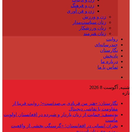
زن و فرهنگ
زن و فن آوری
زن و ورزش
زنان سیاست‌مدار
زنان ورزشکار
زنان هنرمند
روایت
چندرسانه‌ای
نگارستان
پادپخش
درباره ما
تماس با ما
شنبه, آگوست 8 2026
تازه
نگارستان: «هنر من فریادی بی‌صداست»؛ روایت فریبا از
مقاومت با نقاشی دیجیتال
یونیسف: حمایت از زنان باردار و شیرده در افغانستان اولویت
ماست
بحران انسانی در افغانستان؛ «گرسنگی بخشی از واقعیت
روزمره‌ی زنان است»