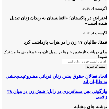
آگوست 4, 2026
اعتراض در پاکستان؛ «افغانستان به زندان زنان تبدیل
شده است»
آگوست 4, 2026
فمنا: طالبان ۱۷ زن را در هرات بازداشت کرد
برای دریافت تازه‌ترین خبرها در ایمیل تان، به خبرنامه‌ی ما مشترک
شوید!
آدرس
ایمیل
خود
را
اتحاد
اتحاد فعالان حقوق بشر: زنان قربانی مشروعیت‌بخشی
وارد
فعالان
به طالبان ‌اند
کنید
حقوق
بشر:
واژگونی
واژگونی بس مسافربری در زابل؛ شش زن در میان ۲۸
زنان
بس
زخمی
قربانی
مسافربری
مشروعیت‌بخشی
در
نوشته های مشابه
به