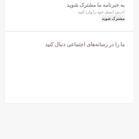
به خبرنامه‌‌ ما مشترک شوید
آدرس
ایمیل
خود
را
وارد
ما را در رسانه‌های اجتماعی دنبال کنید
کنید
فیس
X
بوک
لینکدین
یوتیوب
اینستاگرام
تلگرام
واتس
آپ
X
فیس
واتس
تلگرام
آپ
بوک
کمه
ازگشت
ه
الا