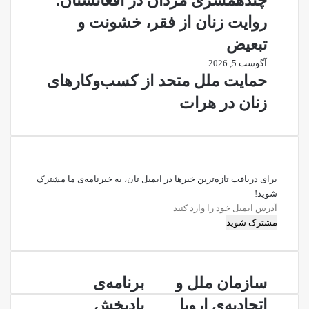
چندهمسری مردان در افغانستان؛
روایت زنان از فقر، خشونت و
تبعیض
آگوست 5, 2026
حمایت ملل متحد از کسب‌وکارهای
زنان در هرات
برای دریافت تازه‌ترین خبرها در ایمیل تان، به خبرنامه‌ی ما مشترک
شوید!
آدرس
ایمیل
خود
را
وارد
سازمان
برنامه‌ی
کنید
سازمان ملل و
برنامه‌ی
ملل
پادپخش
اتحادیه‌ی اروپا
پادپخش
و
خبرگزاری