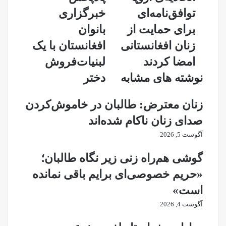
اتحادیه‌ی
بانوان
توافق‌نامه‌ای
خبرگزاری
اروپا
افغانستان
برای حمایت از
بانوان
توافق‌نامه‌ای
با
برای
یک
زنان افغانستانی
افغانستان با یک
حمایت
لبنیات‌فروش
امضا کردند
لبنیات‌فروش
از
دختر
زنان
نوشته های مشابه
دختر
افغانستانی
امضا
زنان معترض: طالبان در خاموش‌کردن
کردند
صدای زنان ناکام شده‌اند
آگوست 5, 2026
گوشی هم‌راه زنی زیر نگاه طالبان؛
«حریم خصوصی‌ای برایم باقی نمانده
است»
آگوست 4, 2026