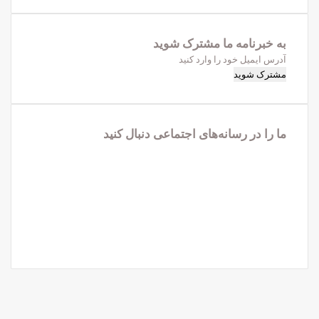
به خبرنامه‌‌ ما مشترک شوید
آدرس
ایمیل
خود
را
وارد
ما را در رسانه‌های اجتماعی دنبال کنید
کنید
فیس
X
بوک
لینکدین
یوتیوب
اینستاگرام
تلگرام
واتس
آپ
X
فیس
واتس
تلگرام
آپ
بوک
کمه
ازگشت