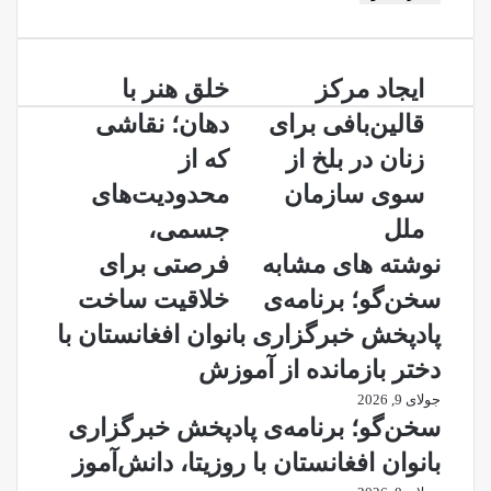
خود
را
وارد
ایجاد
خلق
کنید
ایجاد مرکز
خلق هنر با
مرکز
هنر
قالین‌بافی برای
دهان؛ نقاشی
قالین‌بافی
با
برای
دهان؛
زنان در بلخ از
که از
زنان
نقاشی
سوی سازمان
محدودیت‌های
در
که
بلخ
از
ملل
جسمی،
از
محدودیت‌های
نوشته های مشابه
فرصتی برای
سوی
جسمی،
سازمان
فرصتی
سخن‌گو؛ برنامه‌ی
خلاقیت ساخت
ملل
برای
پادپخش خبرگزاری بانوان افغانستان با
خلاقیت
ساخت
دختر بازمانده از آموزش
جولای 9, 2026
سخن‌گو؛ برنامه‌ی پادپخش خبرگزاری
بانوان افغانستان با روزیتا، دانش‌آموز