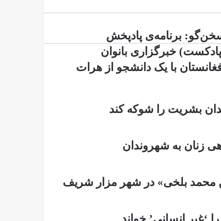
ن‌گو:
خن‌گو: برنامه‌ی پادپخش
نامه‌ی
پادکست) خبرگزاری بانوان
دپخش
ادکست)
فغانستان با یک دانشجو از هرات
رگزاری
نوان
غانستان
دان بشریت را شوکه کند
نشجو
هی زنان به شهروندان
ات
ین محمد بلخی» در شهر مزار شریف
ا ‘غیر انسانی’ خواند