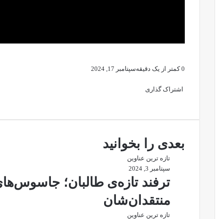
0
کمتر از یک دقیقه
سپتامبر 17, 2024
X
فیس
واتس
تلگرام
لینکدین
بوک
آپ
اشتراک گذاری
X
فیس
چاپ
تلگرام
اشتراک
بوک
گذاری
از
طریق
ایمیل
بعدی را بخوانید
تازه ترین عناوین
سپتامبر 3, 2024
ترفند تازه‌ی طالبان؛ جاسوس‌ها
منتقدان‌شان
تازه ترین عناوین