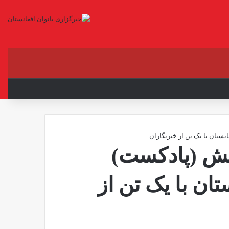
X
فیس بوک
لینکدین
یوتیوب
اینستاگرام
تلگرام
واتس آ
نستان با یک تن از خبرنگاران
پخش (پادکست)
ان با یک تن از