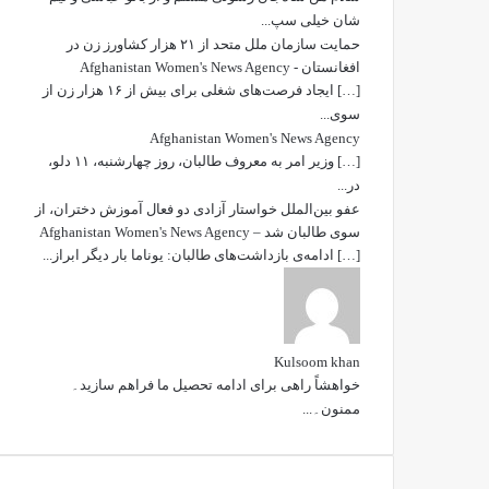
شان خیلی سپ...
حمایت سازمان ملل متحد از ۲۱ هزار کشاورز زن در
افغانستان - Afghanistan Women's News Agency
[…] ایجاد فرصت‌های شغلی برای بیش از ۱۶ هزار زن از
سوی...
Afghanistan Women's News Agency
[…] وزیر امر به معروف طالبان، روز چهارشنبه، ۱۱ دلو،
در...
عفو بین‌الملل خواستار آزادی دو فعال آموزش دختران، از
سوی طالبان شد – Afghanistan Women's News Agency
[…] ادامه‌ی بازداشت‌های طالبان: یوناما بار دیگر ابراز...
Kulsoom khan
خواھشاً راھی برای ادامه تحصیل ما فراھم سازید۔
ممنون۔...