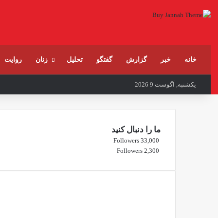
خانه
خبر
گزارش
گفتگو
تحلیل
زنان
روایت
یکشنبه, آگوست 9 2026
ما را دنبال کنید
Followers
33,000
Followers
2,300