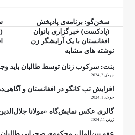
خود
را
وارد
سخن‌گو:
سخ
کنید
سخن‌گو: برنامه‌ی پادپخش
س
برنامه‌ی
بر
(پادکست) خبرگزاری بانوان
(
پادپخش
پا
(پادکست)
(پ
افغانستان با یک آرایشگر زن
ا
خبرگزاری
خب
نوشته های مشابه
بانوان
با
افغانستان
اف
با
با
بنت: سرکوب زنان توسط طالبان باید وج
یک
یک
جولای 2, 2024
آرایشگر
دا
زن
از
افزایش تب کانگو در افغانستان و آگاهی‌د
هر
جولای 1, 2024
گالری عکس نمایش‌گاه «مولانا جلال‌الد
ژوئن 11, 2024
عفو بین‌الملل، محکمه‌ی صحرایی طالبان ر