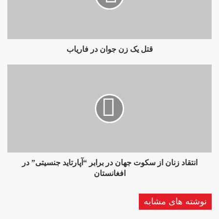
فاریاب
قتل یک زن جوان در فاریاب
انتقاد
زنان
از
سکوت
جهان
در
برابر
“آپارتاید
جنسیتی”
در
انتقاد زنان از سکوت جهان در برابر “آپارتاید جنسیتی” در
افغانستان
افغانستان
نوشته های مشابه