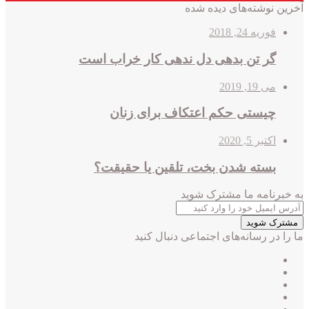
آخرین نوشته‌های دیده شده
فوریه 24, 2018
گر تن بدهی دل ندهی کار خراب است
می 19, 2019
چیستی حکم اعتکاف برای زنان
اکتبر 5, 2020
بسته شدن بخت، تلقین یا حقیقت؟
به خبرنامه‌‌ ما مشترک شوید
آدرس
ایمیل
خود
ما را در رسانه‌های اجتماعی دنبال کنید
را
وارد
فیس
X
کنید
بوک
لینکدین
یوتیوب