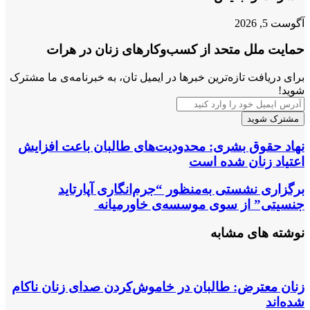
آگوست 5, 2026
حمایت ملل متحد از کسب‌وکارهای زنان در هرات
برای دریافت تازه‌ترین خبرها در ایمیل تان، به خبرنامه‌ی ما مشترک
شوید!
آدرس
ایمیل
خود
را
نهاد
نهاد حقوق بشری: محدودیت‌های طالبان باعت افزایش
وارد
حقوق
اعتیاد زنان شده است
کنید
بشری:
محدودیت‌های
برگزاری
برگزاری نشستی به‌منظور “جرم‌انگاری آپارتاید
طالبان
نشستی
جنسیتی” از سوی موسسه‌ی خاورمیانه
باعت
به‌منظور
افزایش
“جرم‌انگاری
نوشته های مشابه
اعتیاد
آپارتاید
زنان
جنسیتی”
شده
از
است
سوی
زنان معترض: طالبان در خاموش‌کردن صدای زنان ناکام
موسسه‌ی
شده‌اند
خاورمیانه