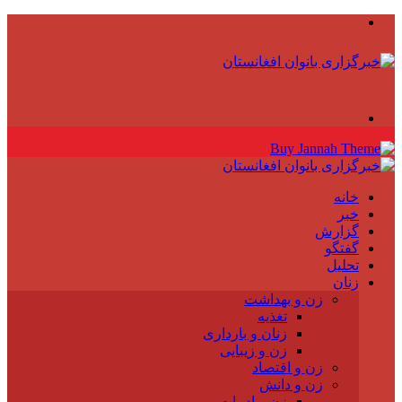
منو
جستجو
برای
خانه
خبر
گزارش
گفتگو
تحلیل
زنان
زن و بهداشت
تغذیه
زنان و بارداری
زن و زیبایی
زن و اقتصاد
زن و دانش
زن و ادبیات