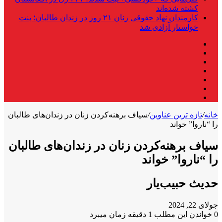
کشته شده‌اند
کارمندان نهاد حقوقی زنان ۲۱ روز در زندان طالبان؛ بنت
خواستار آزادی شد
فیس
X
بوک
لینکدین
یوتیوب
اینستاگرام
تلگرام
واتس
آپ
خانه
/
تازه ترین عناوین
/
سیاف برهنه‌کردن زنان در زندان‌های طالبان
را “ناروا” خواند
سیاف برهنه‌کردن زنان در زندان‌های طالبان
را “ناروا” خواند
حدیث حبیب‌یار
جولای 22, 2024
0
خواندن این مطلب 1 دقیقه زمان میبرد