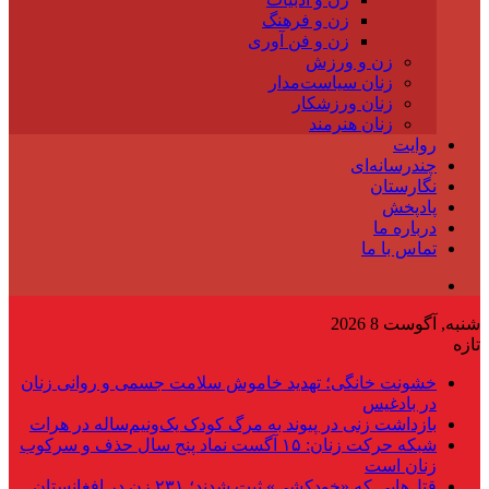
زن و فرهنگ
زن و فن آوری
زن و ورزش
زنان سیاست‌مدار
زنان ورزشکار
زنان هنرمند
روایت
چندرسانه‌ای
نگارستان
پادپخش
درباره ما
تماس با ما
شنبه, آگوست 8 2026
تازه
خشونت خانگی؛ تهدید خاموش سلامت جسمی و روانی زنان
در بادغیس
بازداشت زنی در پیوند به مرگ کودک یک‌ونیم‌ساله در هرات
شبکه حرکت زنان: ۱۵ آگست نماد پنج سال حذف و سرکوب
زنان است
قتل‌هایی که «خودکشی» ثبت شدند؛ ۲۳۱ زن در افغانستان