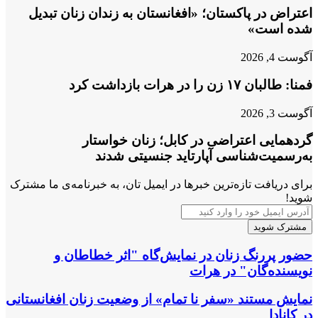
اعتراض در پاکستان؛ «افغانستان به زندان زنان تبدیل
شده است»
آگوست 4, 2026
فمنا: طالبان ۱۷ زن را در هرات بازداشت کرد
آگوست 3, 2026
گردهمایی اعتراضی در کابل؛ زنان خواستار
به‌رسمیت‌شناسی آپارتاید جنسیتی شدند
برای دریافت تازه‌ترین خبرها در ایمیل تان، به خبرنامه‌ی ما مشترک
شوید!
آدرس
ایمیل
خود
را
حضور
حضور پررنگ زنان در نمایش‌گاه "اثر خطاطان و
وارد
پررنگ
نویسنده‌‌گان" در هرات
کنید
زنان
در
نمایش
نمایش مستند «سفر نا تمام» از وضعیت زنان افغانستانی
نمایش‌گاه
مستند
در کانادا