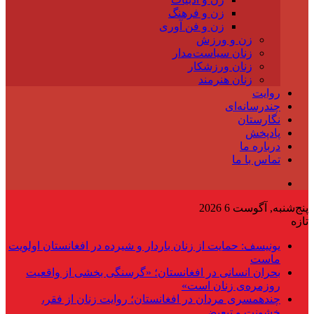
زن و فرهنگ
زن و فن آوری
زن و ورزش
زنان سیاست‌مدار
زنان ورزشکار
زنان هنرمند
روایت
چندرسانه‌ای
نگارستان
پادپخش
درباره ما
تماس با ما
پنج‌شنبه, آگوست 6 2026
تازه
یونیسف: حمایت از زنان باردار و شیرده در افغانستان اولویت
ماست
بحران انسانی در افغانستان؛ «گرسنگی بخشی از واقعیت
روزمره‌ی زنان است»
چندهمسری مردان در افغانستان؛ روایت زنان از فقر،
خشونت و تبعیض