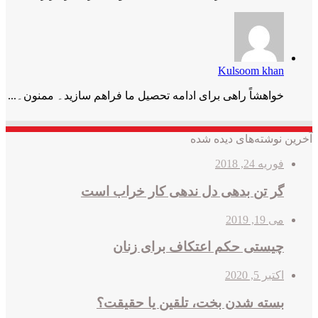
Kulsoom khan
خواھشاً راھی برای ادامه تحصیل ما فراھم سازید۔ ممنون۔...
آخرین نوشته‌های دیده شده
فوریه 24, 2018
گر تن بدهی دل ندهی کار خراب است
می 19, 2019
چیستی حکم اعتکاف برای زنان
اکتبر 5, 2020
بسته شدن بخت، تلقین یا حقیقت؟