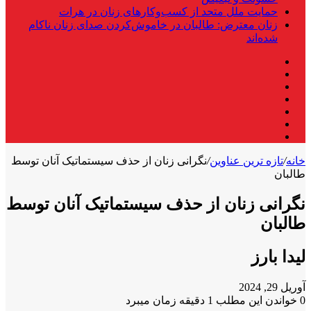
حمایت ملل متحد از کسب‌وکارهای زنان در هرات
زنان معترض: طالبان در خاموش‌کردن صدای زنان ناکام
شده‌اند
فیس
X
بوک
لینکدین
یوتیوب
اینستاگرام
تلگرام
واتس
آپ
خانه
/
تازه ترین عناوین
/
نگرانی زنان از حذف سیستماتیک آنان توسط
طالبان
نگرانی زنان از حذف سیستماتیک آنان توسط
طالبان
لیدا بارز
آوریل 29, 2024
0
خواندن این مطلب 1 دقیقه زمان میبرد