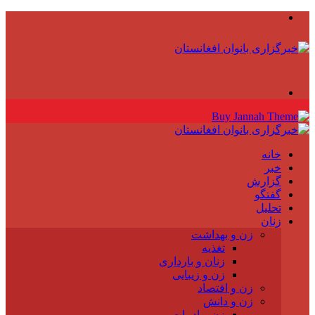
منو
جستجو
برای
خانه
خبر
گزارش
گفتگو
تحلیل
زنان
زن و بهداشت
تغذیه
زنان و بارداری
زن و زیبایی
زن و اقتصاد
زن و دانش
زن و ادبیات