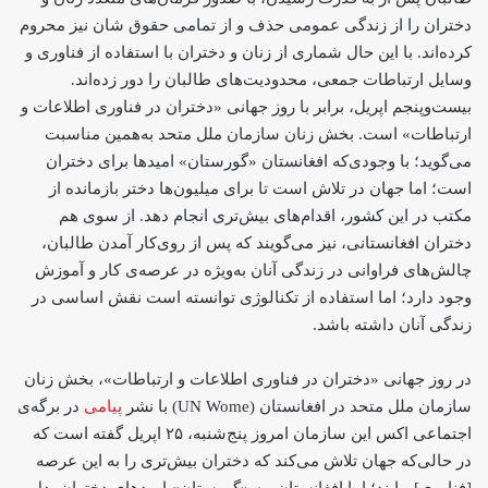
دختران را از زندگی عمومی حذف و از تمامی حقوق شان نیز محروم
کرده‌اند. با این حال شماری از زنان و دختران با استفاده از فناوری و
وسایل ارتباطات جمعی، محدودیت‌های طالبان را دور زده‌اند.
بیست‌وپنجم اپریل، برابر با روز جهانی «دختران در فناوری اطلاعات و
ارتباطات» است. بخش زنان سازمان ملل متحد به‌همین مناسبت
می‌گوید؛ با وجودی‌که افغانستان «گورستان» امیدها برای دختران
است؛ اما جهان در تلاش است تا برای میلیون‌ها دختر بازمانده از
مکتب در این کشور، اقدام‌های بیش‌تری انجام دهد. از سوی هم
دختران افغانستانی، نیز می‌گویند که پس از روی‌کار آمدن طالبان،
چالش‌های فراوانی در زندگی آنان به‌ویژه در عرصه‌ی کار و آموزش
وجود دارد؛ اما استفاده از تکنالوژی توانسته‌ است نقش اساسی در
زندگی آنان داشته باشد.
در روز جهانی «دختران در فناوری اطلاعات و ارتباطات»، بخش زنان
سازمان ملل متحد در افغانستان (UN Wome) با نشر
پیامی
در برگه‌ی
اجتماعی اکس این سازمان امروز پنج‌شنبه، ۲۵ اپریل گفته است که
در حالی‌که جهان تلاش می‌کند که دختران بیش‌تری را به این عرصه
[فناوری] بیایند؛ اما افغانستان، به «گورستان» امیدهای دختران بدل