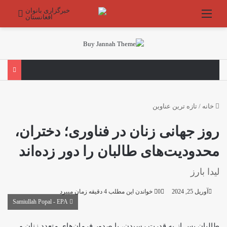
منو
جستج
خانه
/
تازه ترین عناوین
روز جهانی زنان در فناوری؛ دختران،
محدودیت‌های طالبان را دور زده‌اند
لیدا بارز
آوریل 25, 2024
0
خواندن این مطلب 4 دقیقه زمان میبرد
Samiullah Popal - EPA
طالبان پس از به قدرت رسیدن، با صدور فرمان‌های متعدد زنان و