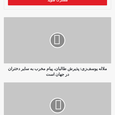
را
وارد
کنید
ملاله
یوسف‌‌زی:
پذیرش
طالبان،
پیام
مخرب
به
سایر
دختران
در
ملاله یوسف‌‌زی: پذیرش طالبان، پیام مخرب به سایر دختران
جهان
در جهان است
است
تاکید
کرن
دکر
بر
حمایت
از