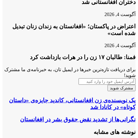
دختران افغانستانی شد
آگوست 4, 2026
اعتراض در پاکستان؛ «افغانستان به زندان زنان تبدیل
شده است»
آگوست 4, 2026
فمنا: طالبان ۱۷ زن را در هرات بازداشت کرد
برای دریافت تازه‌ترین خبرها در ایمیل تان، به خبرنامه‌ی ما مشترک
شوید!
آدرس
ایمیل
خود
را
یک
یک نویسنده‌ی زن افغانستانی، کاندید جایزه‌ی «داستان
وارد
نویسنده‌ی
کوتاه» در کانادا شد
کنید
زن
افغانستانی،
نگرانی‌ها
نگرانی‌ها از تشدید نقض حقوق بشر در افغانستان
کاندید
از
جایزه‌ی
تشدید
نوشته های مشابه
«داستان
نقض