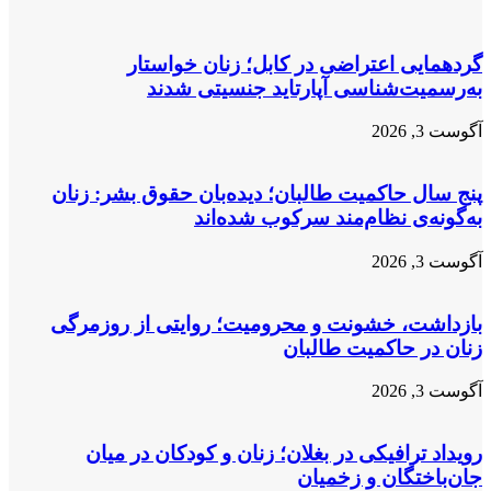
کوتاه»
حقوق
در
بشر
کانادا
در
گردهمایی اعتراضی در کابل؛ زنان خواستار
شد
افغانستان
به‌رسمیت‌شناسی آپارتاید جنسیتی شدند
آگوست 3, 2026
پنج سال حاکمیت طالبان؛ دیده‌بان حقوق بشر: زنان
به‌گونه‌ی نظام‌مند سرکوب شده‌اند
آگوست 3, 2026
بازداشت، خشونت و محرومیت؛ روایتی از روزمرگی
زنان در حاکمیت طالبان
آگوست 3, 2026
رویداد ترافیکی در بغلان؛ زنان و کودکان در میان
جان‌باختگان و زخمیان