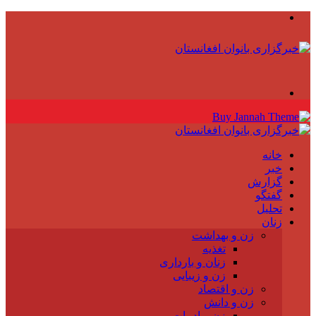
منو
جستجو
برای
خانه
خبر
گزارش
گفتگو
تحلیل
زنان
زن و بهداشت
تغذیه
زنان و بارداری
زن و زیبایی
زن و اقتصاد
زن و دانش
زن و ادبیات