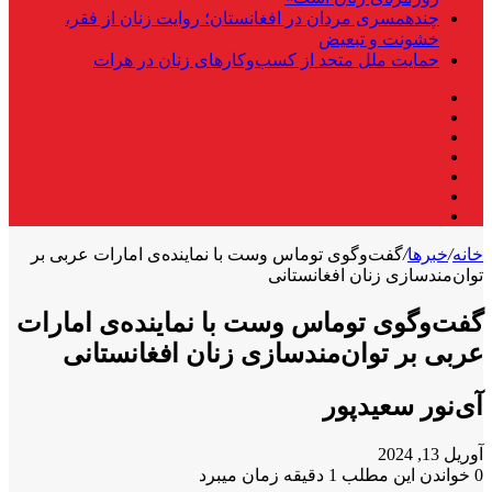
چندهمسری مردان در افغانستان؛ روایت زنان از فقر،
خشونت و تبعیض
حمایت ملل متحد از کسب‌وکارهای زنان در هرات
فیس
X
بوک
لینکدین
یوتیوب
اینستاگرام
تلگرام
واتس
آپ
خانه
/
خبرها
/
گفت‌وگوی توماس وست با نماینده‌ی امارات عربی بر
توان‌مندسازی زنان افغانستانی
گفت‌وگوی توماس وست با نماینده‌ی امارات
عربی بر توان‌مندسازی زنان افغانستانی
آی‌نور سعیدپور
آوریل 13, 2024
0
خواندن این مطلب 1 دقیقه زمان میبرد