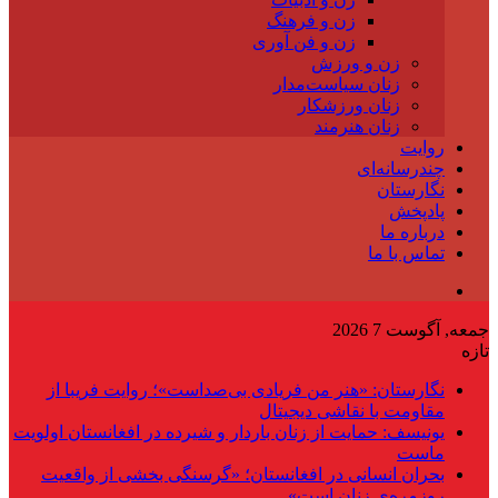
زن و فرهنگ
زن و فن آوری
زن و ورزش
زنان سیاست‌مدار
زنان ورزشکار
زنان هنرمند
روایت
چندرسانه‌ای
نگارستان
پادپخش
درباره ما
تماس با ما
جمعه, آگوست 7 2026
تازه
نگارستان: «هنر من فریادی بی‌صداست»؛ روایت فریبا از
مقاومت با نقاشی دیجیتال
یونیسف: حمایت از زنان باردار و شیرده در افغانستان اولویت
ماست
بحران انسانی در افغانستان؛ «گرسنگی بخشی از واقعیت
روزمره‌ی زنان است»