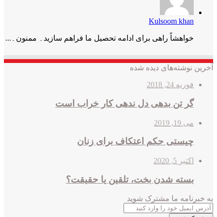
Kulsoom khan
خواھشاً راھی برای ادامه تحصیل ما فراھم سازید۔ ممنون۔...
آخرین نوشته‌های دیده شده
فوریه 24, 2018
گر تن بدهی دل ندهی کار خراب است
می 19, 2019
چیستی حکم اعتکاف برای زنان
اکتبر 5, 2020
بسته شدن بخت، تلقین یا حقیقت؟
به خبرنامه‌‌ ما مشترک شوید
آدرس
ایمیل