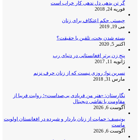
گر تن بدهی دل ندهی کار خراب است
فوریه 24, 2018
چیستی حکم اعتکاف برای زنان
می 19, 2019
بسته شدن بخت، تلقین یا حقیقت؟
اکتبر 5, 2020
پنج زن برتر افغانستانی در دنیای رپ
ژانویه 11, 2017
نسرین نوا: روزی نیست که از زنان حرف نزنم
مارس 31, 2018
نگارستان: «هنر من فریادی بی‌صداست»؛ روایت فریبا از
مقاومت با نقاشی دیجیتال
آگوست 6, 2026
یونیسف: حمایت از زنان باردار و شیرده در افغانستان اولویت
ماست
آگوست 6, 2026