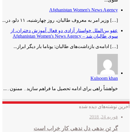
Afghanistan Women's News Agency
[…] وزیر امر به معروف طالبان، روز چهارشنبه، ۱۱ دلو، در...
عفو بین‌الملل خواستار آزادی دو فعال آموزش دختران، از
سوی طالبان شد – Afghanistan Women's News Agency
[…] ادامه‌ی بازداشت‌های طالبان: یوناما بار دیگر ابراز...
Kulsoom khan
خواھشاً راھی برای ادامه تحصیل ما فراھم سازید۔ ممنون۔...
آخرین نوشته‌های دیده شده
فوریه 24, 2018
گر تن بدهی دل ندهی کار خراب است