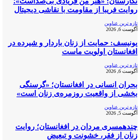
نگارستان: «هنر من فریادی بی‌صداست»؛
روایت فریبا از مقاومت با نقاشی دیجیتال
تازه ترین عناوین
آگوست 6, 2026
یونیسف: حمایت از زنان باردار و شیرده در
افغانستان اولویت ماست
تازه ترین عناوین
آگوست 6, 2026
بحران انسانی در افغانستان؛ «گرسنگی
بخشی از واقعیت روزمره‌ی زنان است»
تازه ترین عناوین
آگوست 5, 2026
چندهمسری مردان در افغانستان؛ روایت
زنان از فقر، خشونت و تبعیض