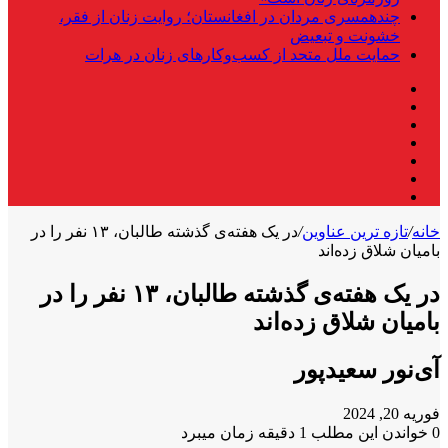
چندهمسری مردان در افغانستان؛ روایت زنان از فقر،
خشونت و تبعیض
حمایت ملل متحد از کسب‌وکارهای زنان در هرات
فیس
X
بوک
لینکدین
یوتیوب
اینستاگرام
تلگرام
واتس
آپ
خانه
/
تازه ترین عناوین
/
در یک هفته‌ی گذشته طالبان، ۱۳ نفر را در
بامیان شلاق زده‌اند
در یک هفته‌ی گذشته طالبان، ۱۳ نفر را در
بامیان شلاق زده‌اند
آی‌نور سعیدپور
فوریه 20, 2024
0
خواندن این مطلب 1 دقیقه زمان میبرد