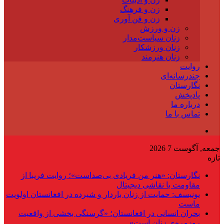
زن و فرهنگ
زن و فن آوری
زن و ورزش
زنان سیاست‌مدار
زنان ورزشکار
زنان هنرمند
روایت
چندرسانه‌ای
نگارستان
پادپخش
درباره ما
تماس با ما
جمعه, آگوست 7 2026
تازه
نگارستان: «هنر من فریادی بی‌صداست»؛ روایت فریبا از
مقاومت با نقاشی دیجیتال
یونیسف: حمایت از زنان باردار و شیرده در افغانستان اولویت
ماست
بحران انسانی در افغانستان؛ «گرسنگی بخشی از واقعیت
روزمره‌ی زنان است»