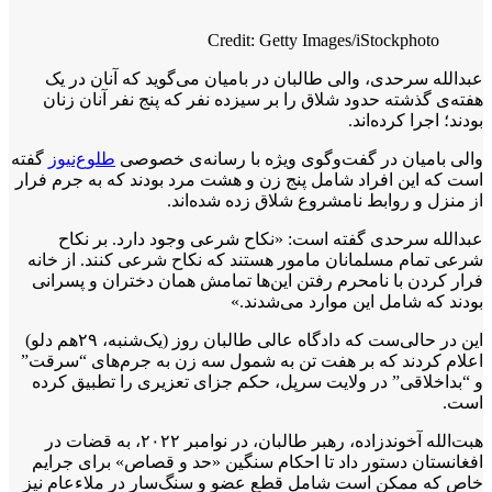
Credit: Getty Images/iStockphoto
عبدالله سرحدی، والی طالبان در بامیان می‌گوید که آنان در یک
هفته‌ی گذشته حدود شلاق را بر سیزده نفر که پنج نفر آنان زنان
بودند؛ اجرا کرده‌اند.
والی بامیان در گفت‌وگوی ویژه با رسانه‌ی خصوصی
طلوع‌نیوز
گفته
است که این افراد شامل پنج زن و هشت مرد بودند که به جرم فرار
از منزل و روابط نامشروع شلاق زده شده‌اند.
عبدالله سرحدی گفته است: «نکاح شرعی وجود دارد. بر نکاح
شرعی تمام مسلمانان مامور هستند که نکاح شرعی کنند. از خانه
فرار کردن با نامحرم رفتن این‌ها تمامش همان دختران و پسرانی
بودند که شامل این موارد می‌شدند.»
این در حالی‌ست که دادگاه عالی طالبان روز (یک‌شنبه، ۲۹هم دلو)
اعلام کردند که بر هفت تن به شمول سه زن به جرم‌های “سرقت”
و “بداخلاقی” در ولایت سرپل، حکم جزای تعزیری را تطبیق کرده
است.
هبت‌الله آخوندزاده، رهبر طالبان، در نوامبر ۲۰۲۲، به قضات در
افغانستان دستور داد تا احکام سنگین «حد و قصاص» برای جرایم
خاص که ممکن است شامل قطع عضو و سنگ‌سار در ملاءعام نیز