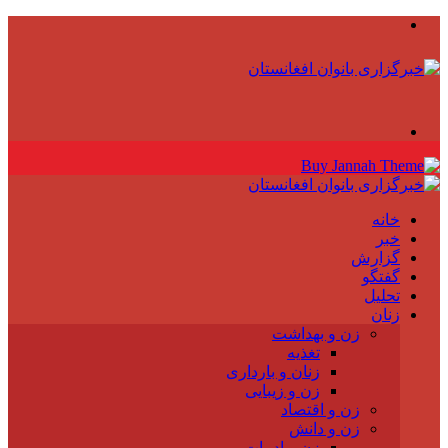
منو
جستجو
برای
خانه
خبر
گزارش
گفتگو
تحلیل
زنان
زن و بهداشت
تغذیه
زنان و بارداری
زن و زیبایی
زن و اقتصاد
زن و دانش
زن و ادبیات