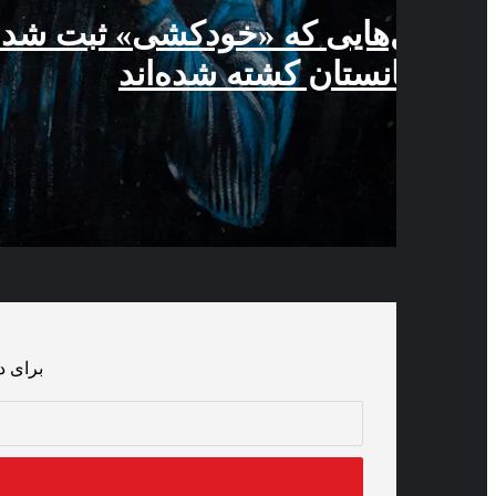
افغانستان کشته شده‌اند
چندهمسری مردان در افغانستان؛ روایت زنان از فقر، خشون
حمایت ملل متحد از کسب‌وکارهای زنان در هرات
زنان معترض: طالبان در خاموش‌کردن صدای زنان ناکام شده‌ا
برای د
گوشی هم‌راه زنی زیر نگاه طالبان؛ «حریم خصوصی‌ای برایم ب
آدرس
است»
ایمیل
خود
را
وارد