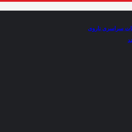
ران افغانستانی
ات سراسری ناروی
د