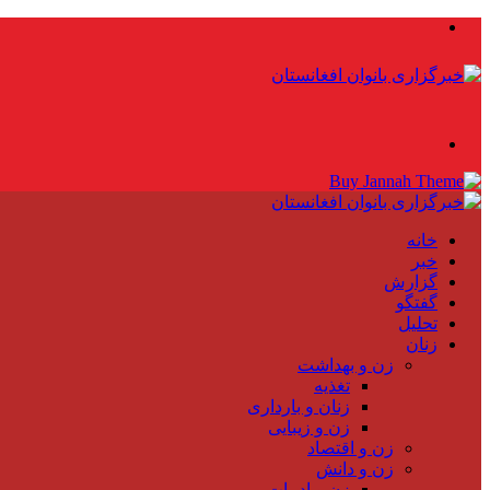
منو
جستجو
برای
خانه
خبر
گزارش
گفتگو
تحلیل
زنان
زن و بهداشت
تغذیه
زنان و بارداری
زن و زیبایی
زن و اقتصاد
زن و دانش
زن و ادبیات