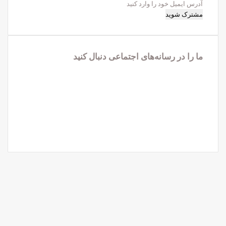
آدرس
ایمیل
خود
را
وارد
ما را در رسانه‌های اجتماعی دنبال کنید
کنید
فیس
X
بوک
لینکدین
یوتیوب
اینستاگرام
تلگرام
واتس
آپ
X
فیس
واتس
تلگرام
آپ
بوک
کمه
ازگشت
ه
الا