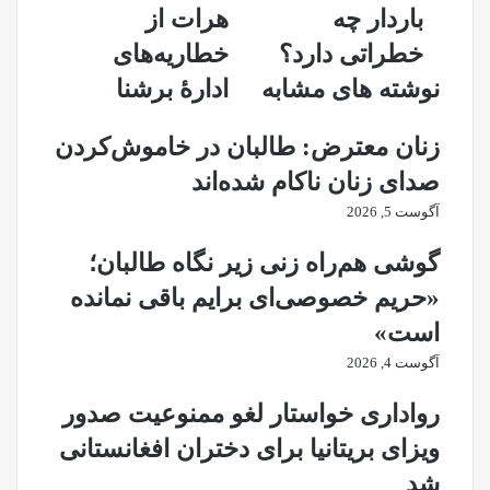
برای
از
باردار چه
هرات از
زنان
خطاریه‌‌های
خطراتی دارد؟
خطاریه‌‌های
باردار
ادارۀ
چه
برشنا
نوشته های مشابه
ادارۀ برشنا
خطراتی
دارد؟
زنان معترض: طالبان در خاموش‌کردن
صدای زنان ناکام شده‌اند
آگوست 5, 2026
گوشی هم‌راه زنی زیر نگاه طالبان؛
«حریم خصوصی‌ای برایم باقی نمانده
است»
آگوست 4, 2026
رواداری خواستار لغو ممنوعیت صدور
ویزای بریتانیا برای دختران افغانستانی
شد